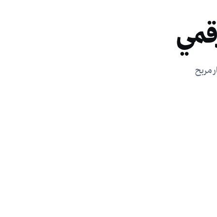
قمي
ر مربح