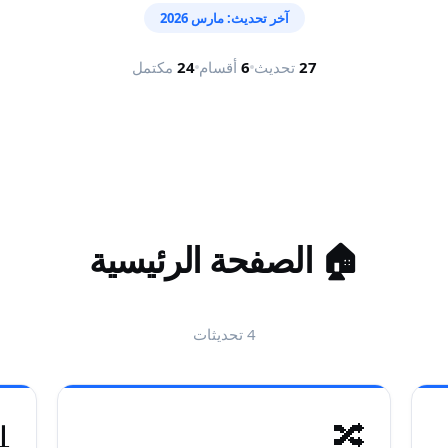
آخر تحديث: مارس 2026
مكتمل
24
أقسام
6
تحديث
27
الصفحة الرئيسية
🏠
تحديثات
4

🔀