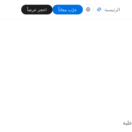
الرئيسية
جرّب مجاناً
احجز عرضاً
علية