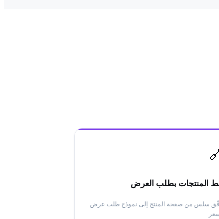

ربط المنتجات بطلب الع
تدفّق سلس من صفحة المنتج إلى نموذج طلب ع
الس