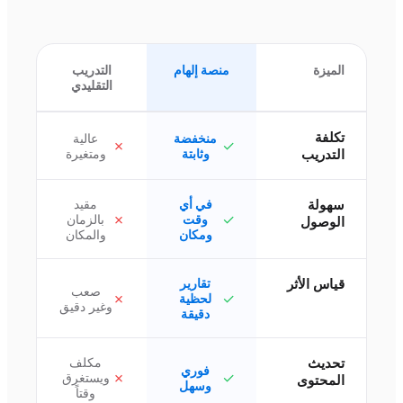
الميزة
منصة إلهام
التدريب
التقليدي
تكلفة
منخفضة
عالية
✗
✓
التدريب
وثابتة
ومتغيرة
سهولة
في أي
مقيد
✗
✓
وقت
بالزمان
الوصول
ومكان
والمكان
قياس الأثر
تقارير
صعب
✗
✓
لحظية
وغير دقيق
دقيقة
تحديث
مكلف
فوري
✗
✓
ويستغرق
المحتوى
وسهل
وقتاً